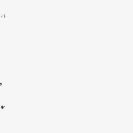
ッド
酸
注射